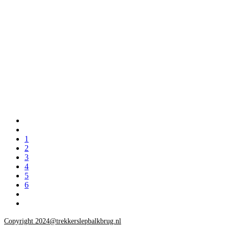
1
2
3
4
5
6
Copyright 2024@trekkerslepbalkbrug.nl